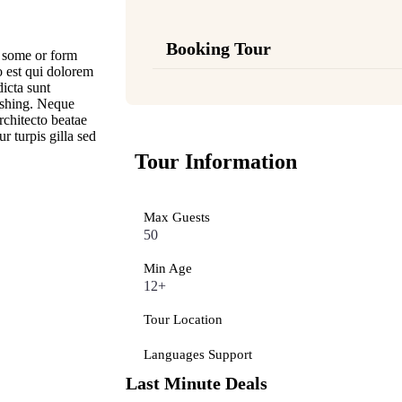
Booking Tour
n some or form
o est qui dolorem
dicta sunt
eshing. Neque
rchitecto beatae
ur turpis gilla sed
Tour Information
Max Guests
50
Min Age
12+
Tour Location
Languages Support
Last Minute Deals