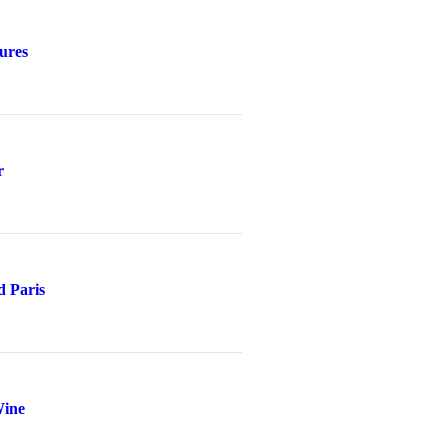
ures
r
d Paris
Wine