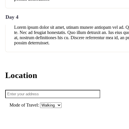
Day 4
Lorem ipsum dolor sit amet, utinam munere antiopam vel ad. Qu
te. Nec ad feugiat honestatis. Quo illum detraxit an. Ius eius qu
at, nostrum definitiones his cu. Discere referrentur mea id, an 
possim deterruisset.
Location
Mode of Travel: