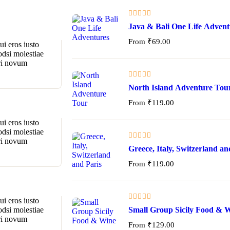
Java & Bali One Life Advent
From
₹
69.00
i eros iusto
odsi molestiae
pri novum
North Island Adventure Tou
From
₹
119.00
i eros iusto
odsi molestiae
pri novum
Greece, Italy, Switzerland an
From
₹
119.00
i eros iusto
Small Group Sicily Food & 
odsi molestiae
pri novum
From
₹
129.00